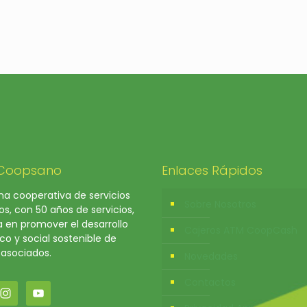
 Coopsano
Enlaces Rápidos
a cooperativa de servicios
Sobre Nosotros
os, con 50 años de servicios,
a en promover el desarrollo
Cajeros ATM CoopCash
o y social sostenible de
 asociados.
Novedades
Contactos