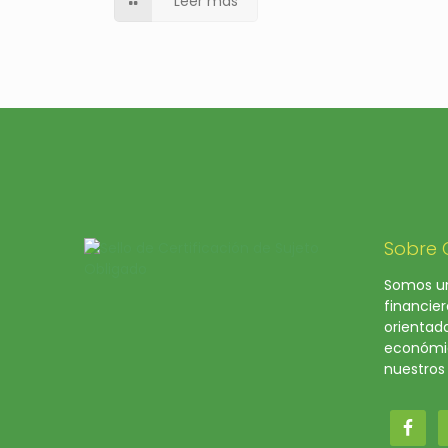
Leer más
Sobre
Somos un
financier
orientad
económic
nuestros