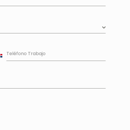
Teléfono Trabajo
Dominican
epublic
1