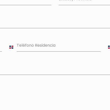
Teléfono Residencia
Dominican
Republic
R
+1
+