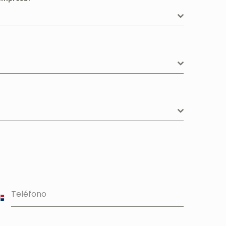
Teléfono
Dominican
epublic
1