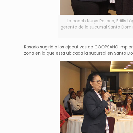
La coach Nurys Rosario, Edilís Ló
gerente de la sucursal Santo Dom
Rosario sugirió a los ejecutivos de COOPSANO imple
zona en la que esta ubicada la sucursal en Santo D