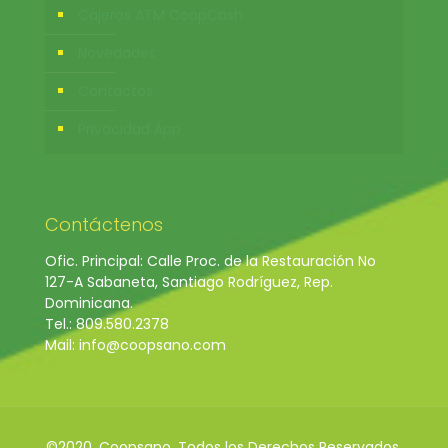
Cajeros ATM CoopCash
Novedades
Contactos
Privacidad App
Contáctenos
Ofic. Principal: Calle Proc. de la Restauración No
127-A Sabaneta, Santiago Rodríguez, Rep.
Dominicana.
Tel.: 809.580.2378
Mail: info@coopsano.com
©2020. Coopsano. Todos los Derechos Reservados.