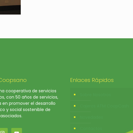
 Coopsano
Enlaces Rápidos
a cooperativa de servicios
Sobre Nosotros
os, con 50 años de servicios,
a en promover el desarrollo
Cajeros ATM CoopCash
o y social sostenible de
 asociados.
Novedades
Contactos