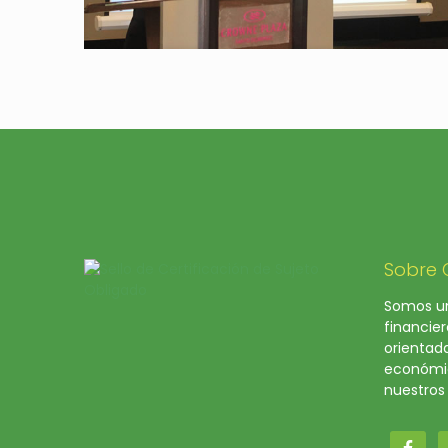
Sobre
Somos un
financier
orientad
económic
nuestros