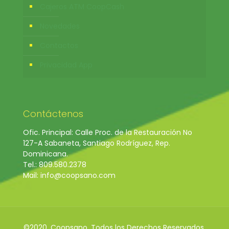
Cajeros ATM CoopCash
Novedades
Contactos
Privacidad App
Contáctenos
Ofic. Principal: Calle Proc. de la Restauración No
127-A Sabaneta, Santiago Rodríguez, Rep.
Dominicana.
Tel.: 809.580.2378
Mail: info@coopsano.com
©2020. Coopsano. Todos los Derechos Reservados.