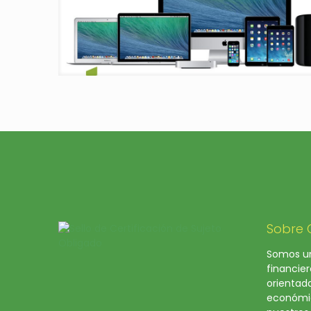
Sobre
Somos un
financier
orientad
económic