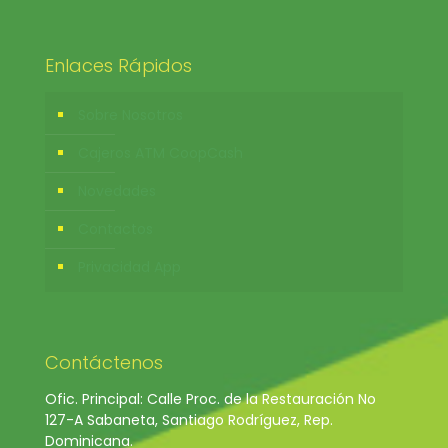
Enlaces Rápidos
Sobre Nosotros
Cajeros ATM CoopCash
Novedades
Contactos
Privacidad App
Contáctenos
Ofic. Principal: Calle Proc. de la Restauración No
127-A Sabaneta, Santiago Rodríguez, Rep.
Dominicana.